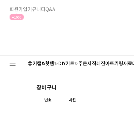
회원가입
커뮤니티
Q&A
+1000
😎키캡&핫템✨
DIY키트✨
주문제작
레진아트
키링재료
장바구니
번호
사진