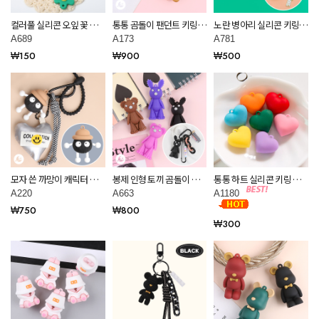
컬러풀 실리콘 오잎 꽃 키
통통 곰돌이 팬던트 키링
노란 병아리 실리콘 키링
링 부자재 만들기 재료
부자재 만들기 재료 A173
부자재 재료 A781
A689
A173
A781
A689
₩150
₩900
₩500
모자 쓴 까망이 캐릭터 팬
봉제 인형 토끼 곰돌이 팬
통통 하트 실리콘 키링 만
던트 키링 만들기 재료
던트 키링 만들기 재료
들기 재료 A1180
A220
A663
A1180
A220
A663
₩750
₩800
₩300