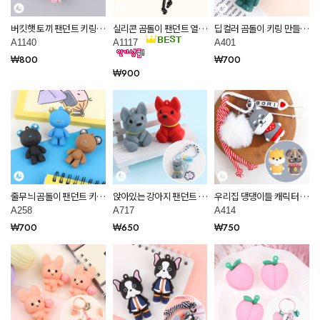
버킷햇 토끼 팬던트 키링
실리콘 곰돌이 팬던트 열쇠
딥컬러 곰돌이 키링 만들기
부자재 만들기 재료 A1140
키링 부자재 만들기 재료
재료 A401
A1140
A1117
A401
A1117
₩800
₩700
₩900
줄무늬 곰돌이 팬던트 키링
앉아있는 강아지 팬던트 키
우리집 댕댕이들 캐릭터 팬
만들기 재료 A258
링 부자재 만들기 재료
던트 키링 만들기 재료
A258
A717
A414
A717
A414
₩700
₩650
₩750