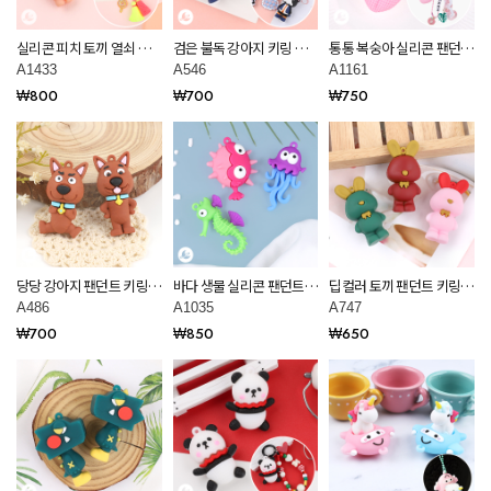
실리콘 피치 토끼 열쇠 키
검은 불독 강아지 키링 만
통통 복숭아 실리콘 팬던트
링 부자재 만들기 재료
들기 재료 A546
키링 부자재 만들기 재료
A1433
A546
A1161
A1433
A1161
₩800
₩700
₩750
당당 강아지 팬던트 키링
바다 생물 실리콘 팬던트
딥컬러 토끼 팬던트 키링
만들기 재료 A486
키링 부자재 만들기 재료
만들기 재료 A747
A486
A1035
A747
A1035
₩700
₩850
₩650