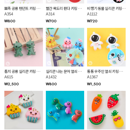
뾰족 공룡 팬던트 키링 만
빨간 목도리 판다 키링 만
비행기 동물 실리콘 키링
들기 재료 A354
들기 재료 A314
부자재 재료 A1112
A354
A314
A1112
₩800
₩700
₩720
톱치 공룡 실리콘 키링 부
실리콘 나는 문어 열쇠 키
통통 우주인 열쇠 키링 부
자재 만들기 재료 A615
링 부자재 만들기 재료
자재 만들기 재료 A1367
A615
A1432
A1367
A1432
₩2,500
₩800
₩1,500