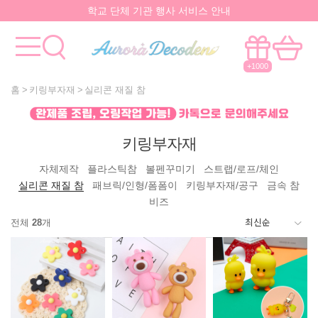
학교 단체 기관 행사 서비스 안내
요즘 대박
핫한 아이템
은 멀까나?
모든걸 한곳에서!
국내유일 원스톱 제작서비스
+1000
홈
키링부자재
실리콘 재질 참
키링부자재
자체제작
플라스틱참
볼펜꾸미기
스트랩/로프/체인
실리콘 재질 참
패브릭/인형/폼폼이
키링부자재/공구
금속 참
비즈
전체
28
개