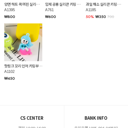
양면 하트 콕 머핀 실리콘
입체 공룡 실리콘 키링 부
과일 채소 실리콘 키링 만
키링 부자재 재료 A1395
자재 재료 A761
들기 재료 A1185
A1395
A761
A1185
₩800
₩600
50%
₩350
700
핫핑크 꼬리 인어 키링부자
재 A1102
A1102
₩450
CS CENTER
BANK INFO
평일 10:00~16:00
우리은행 1005-904-048587