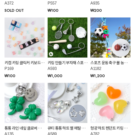
네잎 클로버 아크릴 펜던트
키링용 DIY 미니 알파벳 컬
통 하트 펜던트 A935
A372
P557
A935
재료 A372
러 이니셜 데코덴 재료
SOLD OUT
₩100
₩200
P557
키캡 키링 클릭커 키보드
키링 만들기 부자재 스포츠
스포츠 운동 축구 볼 농구
키링용 DIY 미니 통통 숫자
펜던트 악세사리 재료
공 키링 만들기 부자재
P169
A593
A1182
파츠 데코덴 재료 P169
A593
A1182
₩100
₩1,000
₩1,200
통통 라인 네잎 클로버 펜
큐티 통통 하트 별 메탈 펜
형광 하트 펜던트 키링 부
던트 키링 부자재 만들기
던트 키링 부자재 만들기
자재 만들기 악세사리 재료
A135
A589
A782