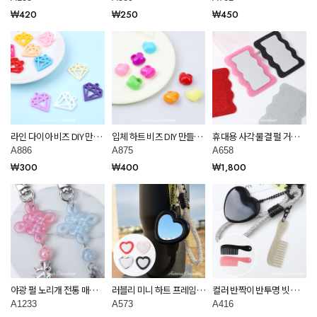
악세사리 재료 A135
악세사리 재료 A589
A782
₩420
₩250
₩450
라인 다이아 비즈 DIY 만들
입체 하트 비즈 DIY 만들기
휴대용 사각 물결 펄 거울
기 공예 재료 키링 부자재
공예 재료 키링 부자재
만들기 diy 재료 A658
A886
A875
A658
A886
A875
₩300
₩400
₩1,800
야광 펄 노리개 전통 매듭
러블리 미니 하트 프레임
컬러 반짝이 반투명 빗 키
장식 비즈 키링 재료 A1233
거울 만들기 diy 재료 A573
링 diy 만들기 키링 재료
A1233
A573
A416
A416