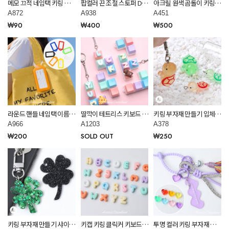
메모 끄적 네임택 키링 부
팝컬러 끈 조절 스토퍼 DIY
아크릴 원색 곰돌이 키링부
자재 만들기 재료 A872
키링 부자재 만들기 공예
자재 A451
A872
A938
A451
재료 A938
₩90
₩400
₩500
라운드 핸들 네임택 이름표
딸깍이 테트리스 키보드 클
키링 부자재 만들기 입체
네임키링 DIY 키링 부자재
릭커 스트레스 해소 키링
아크릴 바다 동물 거북이
A966
A1203
A378
만들기 공예 재료 A966
부자재 장난감 3종 A1203
펜던트 재료 A378
₩200
SOLD OUT
₩250
키링 부자재 만들기 샤이닝
키캡 키링 클릭커 키보드
투명 컬러 키링 부자재 통