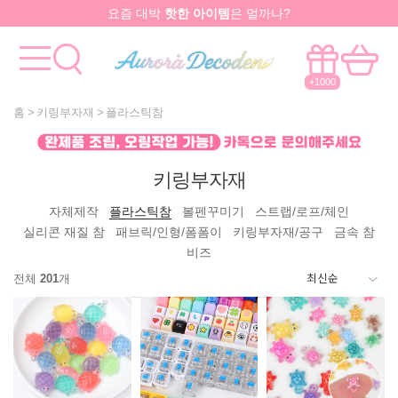
요즘 대박
핫한 아이템
은 멀까나?
모든걸 한곳에서!
국내유일 원스톱 제작서비스
+1000
홈
키링부자재
플라스틱참
키링부자재
자체제작
플라스틱참
볼펜꾸미기
스트랩/로프/체인
실리콘 재질 참
패브릭/인형/폼폼이
키링부자재/공구
금속 참
비즈
전체
201
개