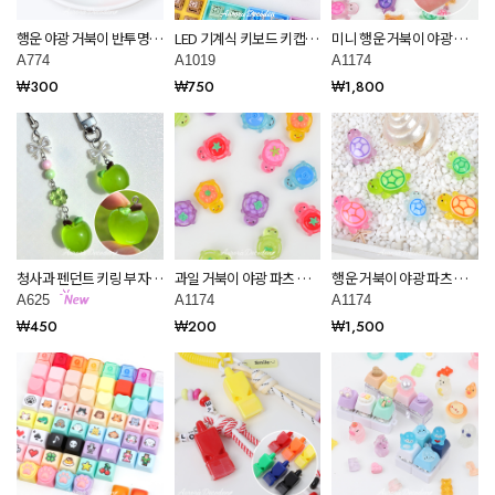
행운 야광 거북이 반투명
LED 기계식 키보드 키캡 키
미니 행운 거북이 야광 파
키링 부자재 만들기 악세사
링 클릭커 부자재 휴대용
츠 공예 재료 데코덴 만들
A774
A1019
A1174
리 재료 A774
스트레스 해소 장난감 4종
기 재료 A1174
₩300
₩750
₩1,800
A1019
청사과 펜던트 키링 부자재
과일 거북이 야광 파츠 공
행운 거북이 야광 파츠 공
만들기 악세사리 재료
예 재료 데코덴 만들기 재
예 재료 데코덴 만들기 재
A625
A1174
A1174
A625
료 A1174
료 A1174
₩450
₩200
₩1,500