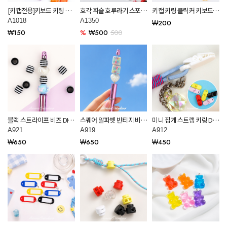
[키캡전용]키보드 키링 스
호각 휘슬 호루라기 스포츠
키캡 키링 클릭커 키보드
트레스 해소 클릭커 부자재
훈련 호신용품 키링 부자재
키링용 DIY 파츠 데코덴 재
A1018
A1350
₩200
A1018
A1350
료 모음
₩150
%
₩500
500
블랙 스트라이프 비즈 DIY
스퀘어 알파벳 빈티지 비즈
미니 집게 스트랩 키링 DIY
키링 부자재 만들기 공예
DIY 키링 부자재 만들기 공
키링 부자재 만들기 공예
A921
A919
A912
재료 A921
예 재료 A919
재료 A912
₩650
₩650
₩450