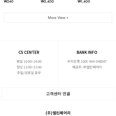
₩240
₩2,400
₩1,400
More View +
CS CENTER
BANK INFO
평일 10:00~16:00
우리은행 1005-904-048587
점심 12:00~13:00
예금주: ㈜엘린페어리
주말/공휴일 휴무
고객센터 연결
(주)엘린페어리