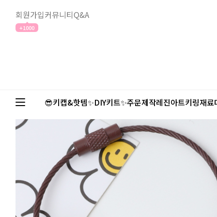
회원가입
커뮤니티
Q&A
+1000
😎키캡&핫템✨
DIY키트✨
주문제작
레진아트
키링재료