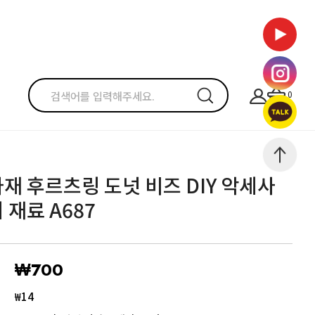
0
재 후르츠링 도넛 비즈 DIY 악세사
 재료 A687
₩700
₩14