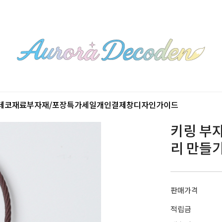
데코재료
부자재/포장
특가세일
개인결제창
디자인가이드
키링 부자
리 만들기
판매가격
적립금