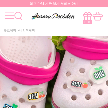
요즘 대박
핫한 아이템
은 멀까나?
모든걸 한곳에서!
국내유일 원스톱 제작서비스
+1000
굿즈제작
네임텍제작