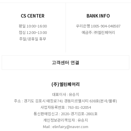
CS CENTER
BANK INFO
평일 10:00~16:00
우리은행 1005-904-048587
점심 12:00~13:00
예금주: ㈜엘린페어리
주말/공휴일 휴무
고객센터 연결
(주)엘린페어리
대표이사 : 유승지
주소 : 경기도 김포시 태장로741 경동미르웰시티 638호(본사/물류)
사업자등록번호 : 763-81-02054
통신판매업신고 : 2020-경기김포-2801호
개인정보관리책임자 : 유승지
Mail : elinfairy@naver.com