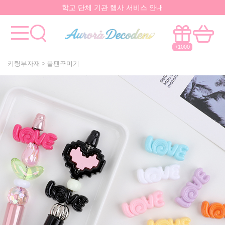
학교 단체 기관 행사 서비스 안내
요즘 대박
핫한 아이템
은 멀까나?
모든걸 한곳에서!
국내유일 원스톱 제작서비스
+1000
키링부자재
볼펜꾸미기