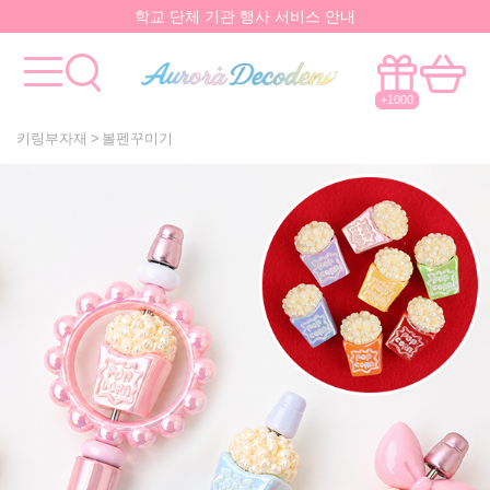
학교 단체 기관 행사 서비스 안내
요즘 대박
핫한 아이템
은 멀까나?
모든걸 한곳에서!
국내유일 원스톱 제작서비스
+1000
키링부자재
볼펜꾸미기