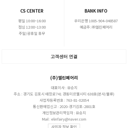
CS CENTER
BANK INFO
평일 10:00~16:00
우리은행 1005-904-048587
점심 12:00~13:00
예금주: ㈜엘린페어리
주말/공휴일 휴무
고객센터 연결
(주)엘린페어리
대표이사 : 유승지
주소 : 경기도 김포시 태장로741 경동미르웰시티 638호(본사/물류)
사업자등록번호 : 763-81-02054
통신판매업신고 : 2020-경기김포-2801호
개인정보관리책임자 : 유승지
Mail : elinfairy@naver.com
사업자 정보 확인