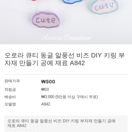
오로라 큐티 동글 말풍선 비즈 DIY 키링 부
자재 만들기 공예 재료 A842
₩
500
판매가격
적립금
₩10
배송비
₩3,000 (5만원 이상 구매시 무료)
모델명
A842
오로라 큐티 동글 말풍선 비즈 DIY 키링 부자재 만들기 공예
재료 A842