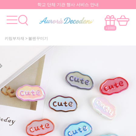
학교 단체 기관 행사 서비스 안내
요즘 대박
핫한 아이템
은 멀까나?
모든걸 한곳에서!
국내유일 원스톱 제작서비스
+1000
키링부자재
볼펜꾸미기