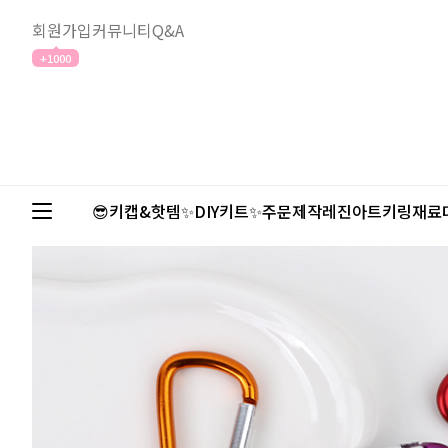
회원가입
커뮤니티
Q&A
+1000
😎키캡&핫템✨
DIY키트✨
주문제작
레진아트
키링재료