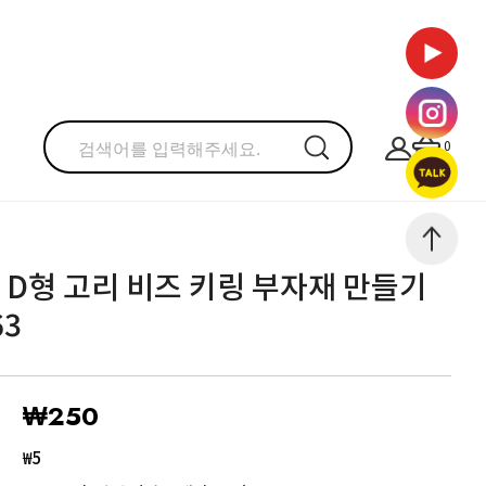
0
D형 고리 비즈 키링 부자재 만들기
63
₩250
₩5