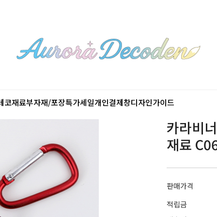
데코재료
부자재/포장
특가세일
개인결제창
디자인가이드
카라비너 
재료 C0
판매가격
적립금