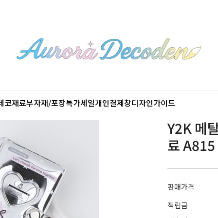
데코재료
부자재/포장
특가세일
개인결제창
디자인가이드
Y2K 메
료 A815
판매가격
적립금