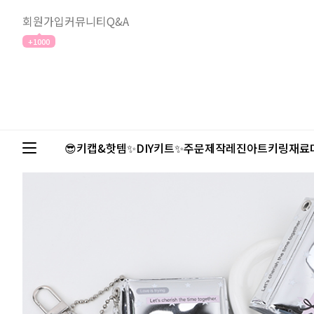
회원가입
커뮤니티
Q&A
+1000
😎키캡&핫템✨
DIY키트✨
주문제작
레진아트
키링재료