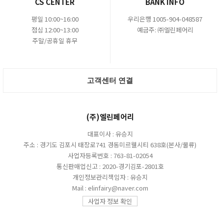
CS CENTER
BANK INFO
평일 10:00~16:00
우리은행 1005-904-048587
점심 12:00~13:00
예금주: ㈜엘린페어리
주말/공휴일 휴무
고객센터 연결
(주)엘린페어리
대표이사 : 유승지
주소 : 경기도 김포시 태장로741 경동미르웰시티 638호(본사/물류)
사업자등록번호 : 763-81-02054
통신판매업신고 : 2020-경기김포-2801호
개인정보관리책임자 : 유승지
Mail : elinfairy@naver.com
사업자 정보 확인