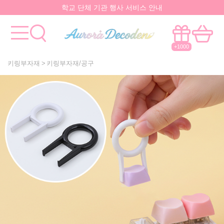
학교 단체 기관 행사 서비스 안내
요즘 대박
핫한 아이템
은 멀까나?
모든걸 한곳에서!
국내유일 원스톱 제작서비스
+1000
키링부자재
키링부자재/공구