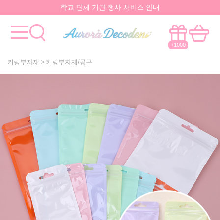
요즘 대박
핫한 아이템
은 멀까나?
모든걸 한곳에서!
국내유일 원스톱 제작서비스
+1000
키링부자재
키링부자재/공구