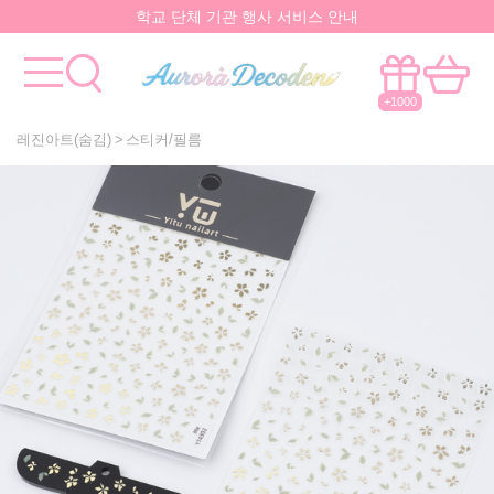
학교 단체 기관 행사 서비스 안내
요즘 대박
핫한 아이템
은 멀까나?
모든걸 한곳에서!
국내유일 원스톱 제작서비스
+1000
레진아트(숨김)
스티커/필름