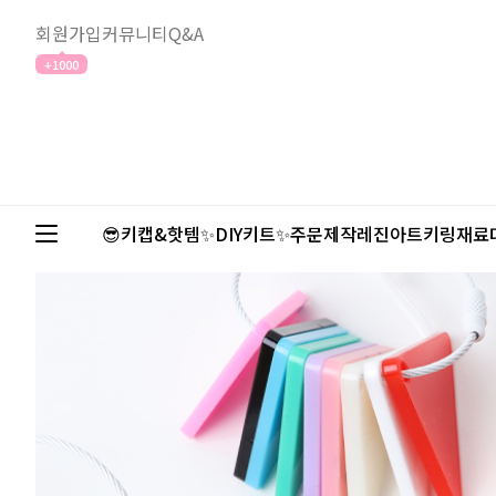
회원가입
커뮤니티
Q&A
+1000
😎키캡&핫템✨
DIY키트✨
주문제작
레진아트
키링재료