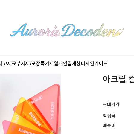
데코재료
부자재/포장
특가세일
개인결제창
디자인가이드
아크릴 
판매가격
적립금
배송비