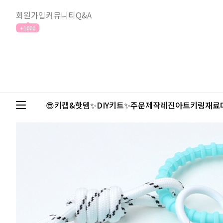
회원가입
커뮤니티
Q&A
+1000
😎키캡&핫템✨
DIY키트✨
주문제작
레진아트
키링재료