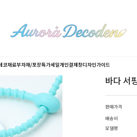
데코재료
부자재/포장
특가세일
개인결제창
디자인가이드
바다 서핑
판매가격
배송비
모델명