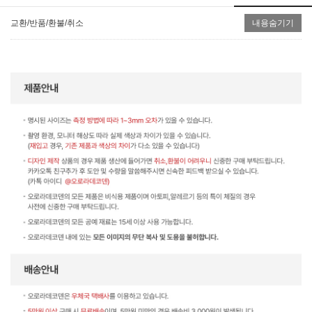
교환/반품/환불/취소
내용숨기기