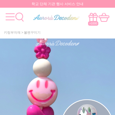
학교 단체 기관 행사 서비스 안내
요즘 대박
핫한 아이템
은 멀까나?
모든걸 한곳에서!
국내유일 원스톱 제작서비스
+1000
키링부자재
볼펜꾸미기