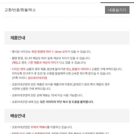
교환/반품/환불/취소
내용숨기기