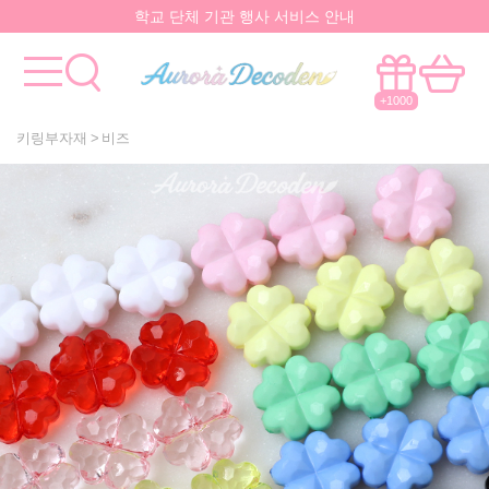
학교 단체 기관 행사 서비스 안내
요즘 대박
핫한 아이템
은 멀까나?
모든걸 한곳에서!
국내유일 원스톱 제작서비스
+1000
키링부자재
비즈