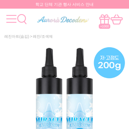
요즘 대박
핫한 아이템
은 멀까나?
모든걸 한곳에서!
국내유일 원스톱 제작서비스
+1000
레진아트(숨김)
레진/조색제