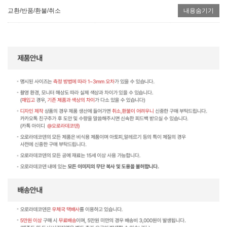
교환/반품/환불/취소
내용숨기기