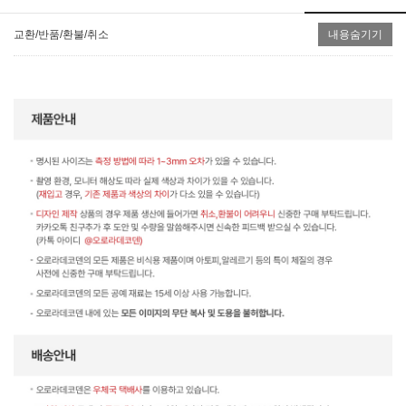
교환/반품/환불/취소
내용숨기기