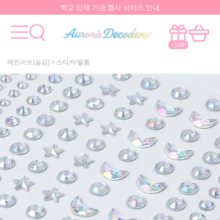
요즘 대박
핫한 아이템
은 멀까나?
모든걸 한곳에서!
국내유일 원스톱 제작서비스
+1000
레진아트(숨김)
스티커/필름