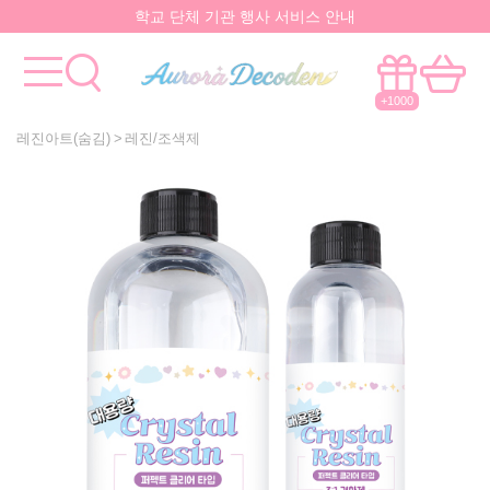
학교 단체 기관 행사 서비스 안내
요즘 대박
핫한 아이템
은 멀까나?
모든걸 한곳에서!
국내유일 원스톱 제작서비스
+1000
레진아트(숨김)
레진/조색제