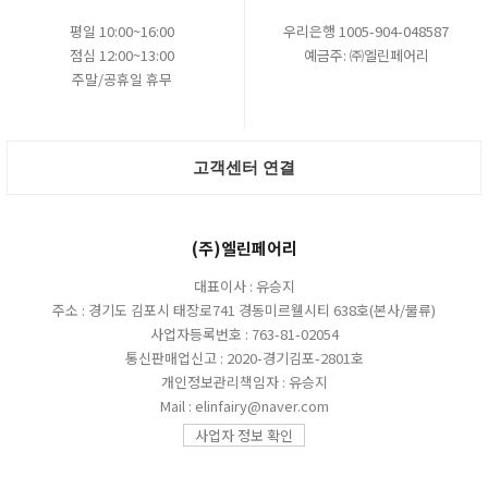
평일 10:00~16:00
우리은행 1005-904-048587
점심 12:00~13:00
예금주: ㈜엘린페어리
주말/공휴일 휴무
고객센터 연결
(주)엘린페어리
대표이사 : 유승지
주소 : 경기도 김포시 태장로741 경동미르웰시티 638호(본사/물류)
사업자등록번호 : 763-81-02054
통신판매업신고 : 2020-경기김포-2801호
개인정보관리책임자 : 유승지
Mail : elinfairy@naver.com
사업자 정보 확인