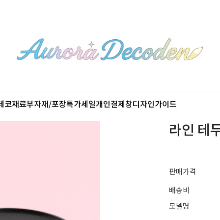
데코재료
부자재/포장
특가세일
개인결제창
디자인가이드
라인 테두
판매가격
배송비
모델명