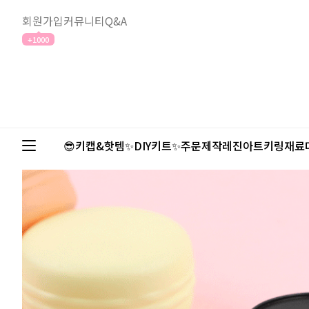
회원가입
커뮤니티
Q&A
+1000
😎키캡&핫템✨
DIY키트✨
주문제작
레진아트
키링재료