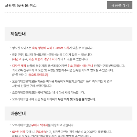
교환/반품/환불/취소
내용숨기기