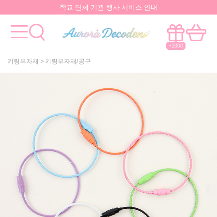
학교 단체 기관 행사 서비스 안내
요즘 대박
핫한 아이템
은 멀까나?
모든걸 한곳에서!
국내유일 원스톱 제작서비스
+1000
키링부자재
키링부자재/공구